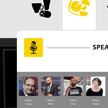
SPE
Adrian
Marius
Adrian
Corina
Curaj
Mitroi
Pica
Stirbu